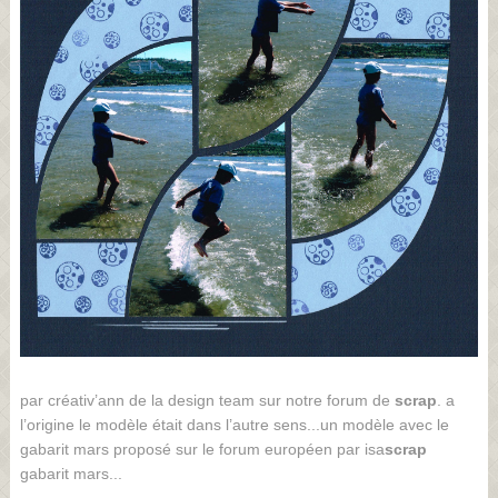
par créativ’ann de la design team sur notre forum de
scrap
. a
l’origine le modèle était dans l’autre sens...un modèle avec le
gabarit mars proposé sur le forum européen par isa
scrap
gabarit mars...