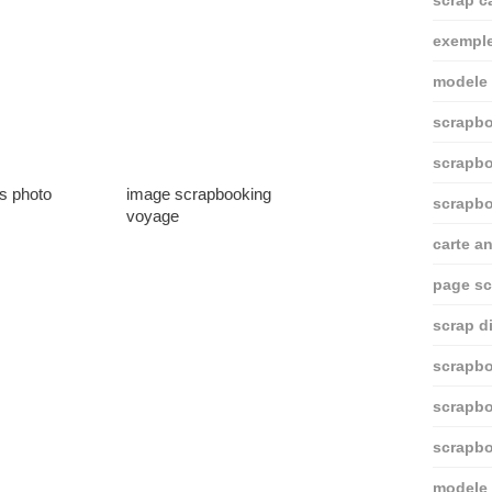
scrap c
exemple
modele
scrapbo
scrapbo
s photo
image scrapbooking
scrapbo
voyage
carte a
page sc
scrap di
scrapbo
scrapbo
scrapbo
modele 