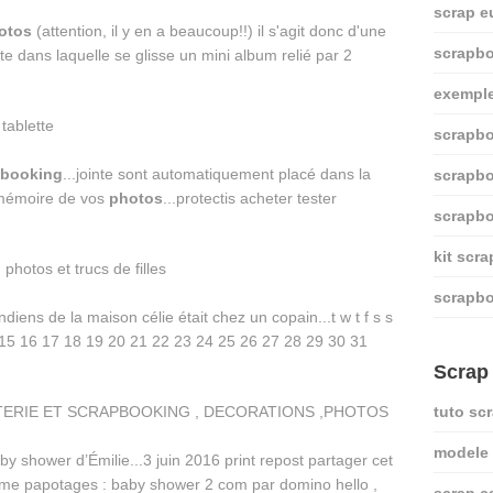
scrap e
otos
(attention, il y en a beaucoup!!) il s'agit donc d'une
scrapbo
e dans laquelle se glisse un mini album relié par 2
exemple
scrapbo
pbooking
...jointe sont automatiquement placé dans la
scrapbo
a mémoire de vos
photos
...protectis acheter tester
scrapbo
kit scr
scrapb
ndiens de la maison célie était chez un copain...t w t f s s
4 15 16 17 18 19 20 21 22 23 24 25 26 27 28 29 30 31
Scrap
tuto sc
modele 
by shower d’Émilie...3 juin 2016 print repost partager cet
omme papotages : baby shower 2 com par domino hello ,