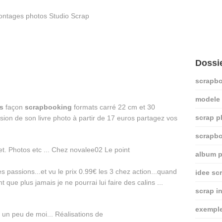
Dossi
scrapbo
modele
s
façon
scrapbooking
formats carré 22 cm et 30
scrap p
sion de son livre photo à partir de 17 euros partagez vos
scrapb
album p
 passions...et vu le prix 0.99€ les 3 chez action...quand
idee sc
 que plus jamais je ne pourrai lui faire des calins ...
scrap i
exemple