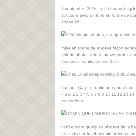
3 septembre 2016...voilà toutes les
ph
structure avec un fond en forme de boit
anneaux! j...
mise en scène de
photos
façon
scra
galerie photo...famille sauvegarder l
découvrir manifestations 3 et...
bonjour, Ça y...et enfin une photo des i
« apr 1 2 3 4 5 6 7 8 9 10 11 12 13 1
recherches
voici encore quelques
photos
de la ba
article twitter facebook pinterest p c